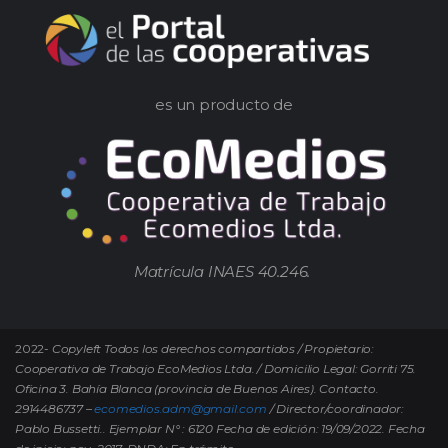
es un producto de
Matrícula INAES 40.246.
2022-
Copyleft Todos los derechos compartidos / Propietario:
Cooperativa de Trabajo EcoMedios Ltda. / Domicilio Legal: Gorriti 75.
Oficina 3. Bahía Blanca (provincia de Buenos Aires). Contacto.
2914486737 –
ecomedios.adm@gmail.com
/ Director/coordinador:
Pablo Bussetti..
Ejemplar N° : 6120 Fecha de edición: 19/09/2022.
Fecha