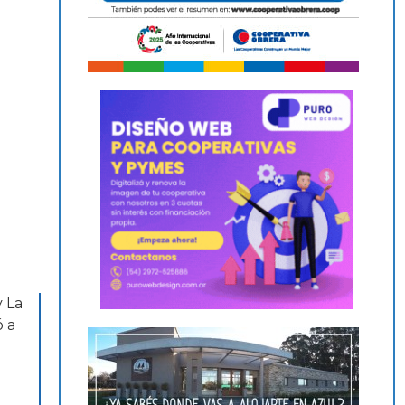
y La
ó a