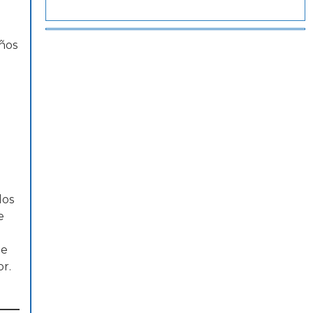
años
los
e
de
r.