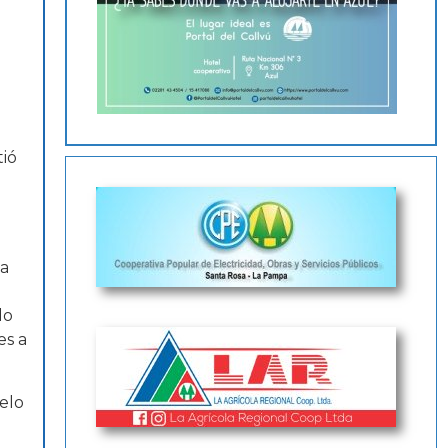
tió
la
do
es a
elo