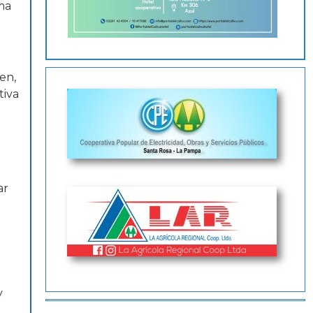
ema
en,
tiva
ar
y