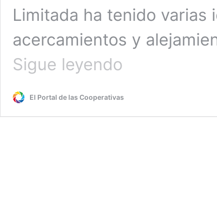
Limitada ha tenido varias 
acercamientos y alejamie
Firmaron
Sigue leyendo
convenios
con
el
El Portal de las Cooperativas
municipio
pero
esperan
una
nueva
convocatoria