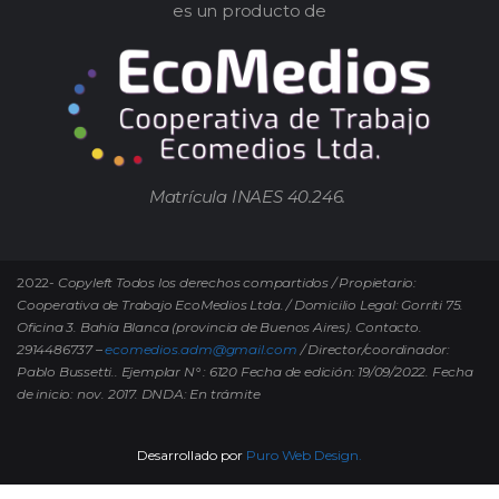
es un producto de
Matrícula INAES 40.246.
2022-
Copyleft Todos los derechos compartidos / Propietario:
Cooperativa de Trabajo EcoMedios Ltda. / Domicilio Legal: Gorriti 75.
Oficina 3. Bahía Blanca (provincia de Buenos Aires). Contacto.
2914486737 –
ecomedios.adm@gmail.com
/ Director/coordinador:
Pablo Bussetti..
Ejemplar N° : 6120 Fecha de edición: 19/09/2022.
Fecha
de inicio: nov. 2017. DNDA: En trámite
Desarrollado por
Puro Web Design.