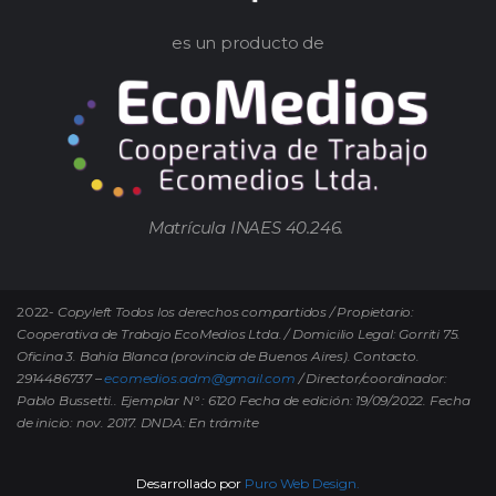
es un producto de
Matrícula INAES 40.246.
2022-
Copyleft Todos los derechos compartidos / Propietario:
Cooperativa de Trabajo EcoMedios Ltda. / Domicilio Legal: Gorriti 75.
Oficina 3. Bahía Blanca (provincia de Buenos Aires). Contacto.
2914486737 –
ecomedios.adm@gmail.com
/ Director/coordinador:
Pablo Bussetti..
Ejemplar N° : 6120 Fecha de edición: 19/09/2022.
Fecha
de inicio: nov. 2017. DNDA: En trámite
Desarrollado por
Puro Web Design.