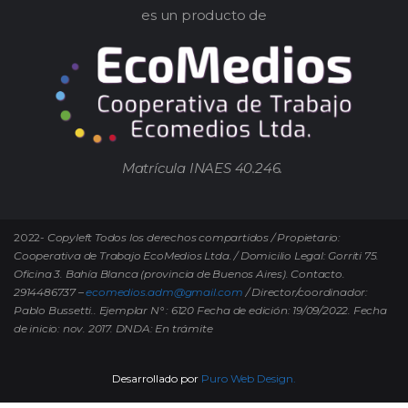
es un producto de
Matrícula INAES 40.246.
2022-
Copyleft Todos los derechos compartidos / Propietario:
Cooperativa de Trabajo EcoMedios Ltda. / Domicilio Legal: Gorriti 75.
Oficina 3. Bahía Blanca (provincia de Buenos Aires). Contacto.
2914486737 –
ecomedios.adm@gmail.com
/ Director/coordinador:
Pablo Bussetti..
Ejemplar N° : 6120 Fecha de edición: 19/09/2022.
Fecha
de inicio: nov. 2017. DNDA: En trámite
Desarrollado por
Puro Web Design.