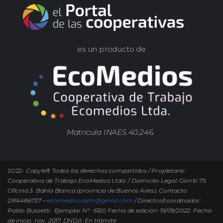
es un producto de
Matrícula INAES 40.246.
2022-
Copyleft Todos los derechos compartidos / Propietario:
Cooperativa de Trabajo EcoMedios Ltda. / Domicilio Legal: Gorriti 75.
Oficina 3. Bahía Blanca (provincia de Buenos Aires). Contacto.
2914486737 –
ecomedios.adm@gmail.com
/ Director/coordinador:
Pablo Bussetti..
Ejemplar N° : 6120 Fecha de edición: 19/09/2022.
Fecha
de inicio: nov. 2017. DNDA: En trámite