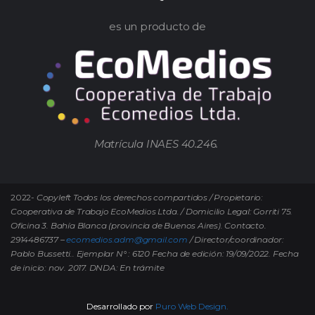
es un producto de
Matrícula INAES 40.246.
2022-
Copyleft Todos los derechos compartidos / Propietario:
Cooperativa de Trabajo EcoMedios Ltda. / Domicilio Legal: Gorriti 75.
Oficina 3. Bahía Blanca (provincia de Buenos Aires). Contacto.
2914486737 –
ecomedios.adm@gmail.com
/ Director/coordinador:
Pablo Bussetti..
Ejemplar N° : 6120 Fecha de edición: 19/09/2022.
Fecha
de inicio: nov. 2017. DNDA: En trámite
Desarrollado por
Puro Web Design.