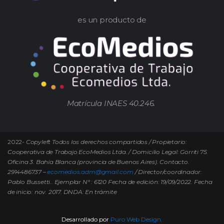
es un producto de
Matrícula INAES 40.246.
2022-
Copyleft Todos los derechos compartidos / Propietario:
Cooperativa de Trabajo EcoMedios Ltda. / Domicilio Legal: Gorriti 75.
Oficina 3. Bahía Blanca (provincia de Buenos Aires). Contacto.
2914486737 –
ecomedios.adm@gmail.com
/ Director/coordinador:
Pablo Bussetti..
Ejemplar N° : 6120 Fecha de edición: 19/09/2022.
Fecha
de inicio: nov. 2017. DNDA: En trámite
Desarrollado por
Puro Web Design.