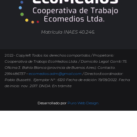
Matrícula INAES 40.246.
2022-
Copyleft Todos los derechos compartidos / Propietario:
Cooperativa de Trabajo EcoMedios Ltda. / Domicilio Legal: Gorriti 75.
Oficina 3. Bahía Blanca (provincia de Buenos Aires). Contacto.
2914486737 –
ecomedios.adm@gmail.com
/ Director/coordinador:
Pablo Bussetti..
Ejemplar N° : 6120 Fecha de edición: 19/09/2022.
Fecha
de inicio: nov. 2017. DNDA: En trámite
Desarrollado por
Puro Web Design.