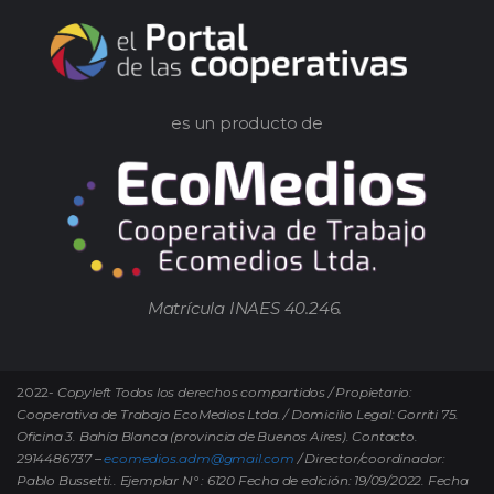
es un producto de
Matrícula INAES 40.246.
2022-
Copyleft Todos los derechos compartidos / Propietario:
Cooperativa de Trabajo EcoMedios Ltda. / Domicilio Legal: Gorriti 75.
Oficina 3. Bahía Blanca (provincia de Buenos Aires). Contacto.
2914486737 –
ecomedios.adm@gmail.com
/ Director/coordinador:
Pablo Bussetti..
Ejemplar N° : 6120 Fecha de edición: 19/09/2022.
Fecha