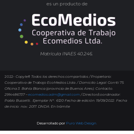
es un producto de
Matrícula INAES 40.246.
2022-
Copyleft Todos los derechos compartidos / Propietario:
Cooperativa de Trabajo EcoMedios Ltda. / Domicilio Legal: Gorriti 75.
Oficina 3. Bahía Blanca (provincia de Buenos Aires). Contacto.
2914486737 –
ecomedios.adm@gmail.com
/ Director/coordinador:
Pablo Bussetti..
Ejemplar N° : 6120 Fecha de edición: 19/09/2022.
Fecha
de inicio: nov. 2017. DNDA: En trámite
Desarrollado por
Puro Web Design.