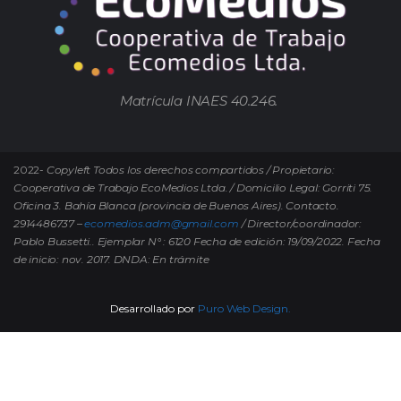
Matrícula INAES 40.246.
2022-
Copyleft Todos los derechos compartidos / Propietario:
Cooperativa de Trabajo EcoMedios Ltda. / Domicilio Legal: Gorriti 75.
Oficina 3. Bahía Blanca (provincia de Buenos Aires). Contacto.
2914486737 –
ecomedios.adm@gmail.com
/ Director/coordinador:
Pablo Bussetti..
Ejemplar N° : 6120 Fecha de edición: 19/09/2022.
Fecha
de inicio: nov. 2017. DNDA: En trámite
Desarrollado por
Puro Web Design.