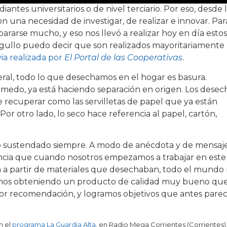
antes universitarios o de nivel terciario. Por eso, desde 
una necesidad de investigar, de realizar e innovar. Par
ararse mucho, y eso nos llevó a realizar hoy en día estos
gullo puedo decir que son realizados mayoritariamente
via realizada por
El Portal de las Cooperativas
.
neral, todo lo que desechamos en el hogar es basura.
úmedo, ya está haciendo separación en origen. Los desec
 recuperar como las servilletas de papel que ya están
or otro lado, lo seco hace referencia al papel, cartón,
o sustendado siempre. A modo de anécdota y de mensaj
iencia que cuando nosotros empezamos a trabajar en este
 a partir de materiales que desechaban, todo el mundo
uimos obteniendo un producto de calidad muy bueno que
or recomendación, y logramos objetivos que antes pare
n el
programa La Guardia Alta
, en Radio Mega Corrientes (Corrientes)