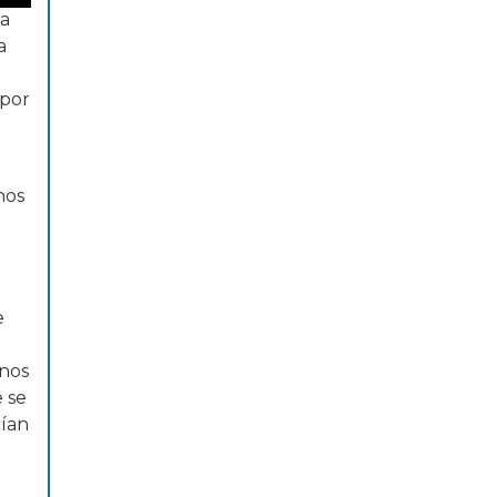
la
a
 por
hos
e
 nos
 se
cían
.