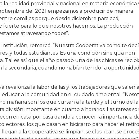
a la realidad provincial y nacional en materia económica 
e septiembre del 2021 empezamos a producir de manera
entre comillas porque desde diciembre para acá,
 fuerte para lo que nosotros hacemos. La producción
estamos atravesando todos”.
a institución, remarcó: “Nuestra Cooperativa como te dec
es, y todas estudiantes. Es una condición sine qua non
. Tal es así que el año pasado una de las chicas se recibi
 la secundaria, cuando no habían tenido la oportunida
a revaloriza la labor de las y los trabajadores que salen a
ara educar a la comunidad en el cuidado ambiental: “Noso
no mañana son los que cursan a la tarde y el turno de la
ra división importante en cuanto a horarios. Las tareas so
ecorren casa por casa dando a conocer la importancia de
colectores, los que pasan en bicicarro para hacer el retir
llegan a la Cooperativa se limpian, se clasifican, se proce