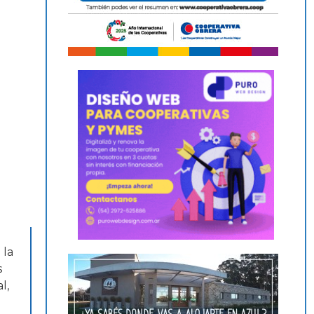
 la
s
l,