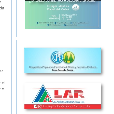
y
cia
te
del
ndo