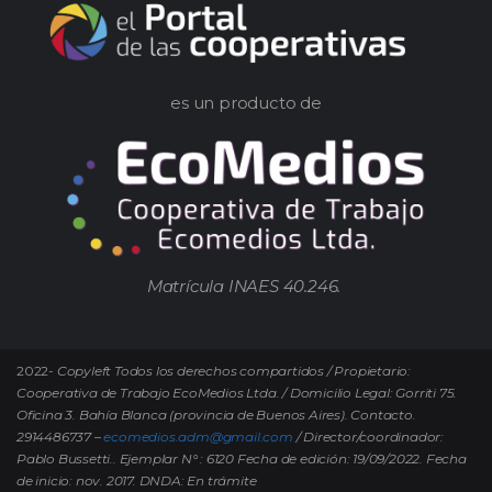
es un producto de
Matrícula INAES 40.246.
2022-
Copyleft Todos los derechos compartidos / Propietario:
Cooperativa de Trabajo EcoMedios Ltda. / Domicilio Legal: Gorriti 75.
Oficina 3. Bahía Blanca (provincia de Buenos Aires). Contacto.
2914486737 –
ecomedios.adm@gmail.com
/ Director/coordinador:
Pablo Bussetti..
Ejemplar N° : 6120 Fecha de edición: 19/09/2022.
Fecha
de inicio: nov. 2017. DNDA: En trámite