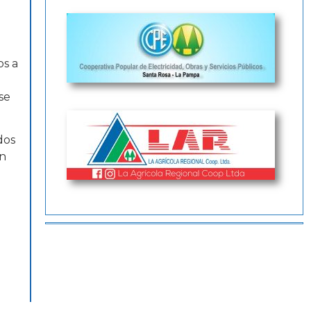
os a
se
dos
an