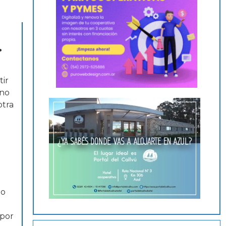
.
tir
ino
otra
do
 por