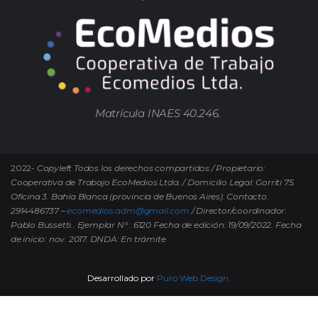
Matrícula INAES 40.246.
2022-
Copyleft Todos los derechos compartidos / Propietario:
Cooperativa de Trabajo EcoMedios Ltda. / Domicilio Legal: Gorriti 75.
Oficina 3. Bahía Blanca (provincia de Buenos Aires). Contacto.
2914486737 –
ecomedios.adm@gmail.com
/ Director/coordinador:
Pablo Bussetti..
Ejemplar N° : 6120 Fecha de edición: 19/09/2022.
Fecha
de inicio: nov. 2017. DNDA: En trámite
Desarrollado por
Puro Web Design.