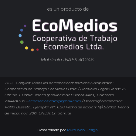
es un producto de
Matrícula INAES 40.246.
2022-
Copyleft Todos los derechos compartidos / Propietario:
Cooperativa de Trabajo EcoMedios Ltda. / Domicilio Legal: Gorriti 75.
Oficina 3. Bahía Blanca (provincia de Buenos Aires). Contacto.
2914486737 –
ecomedios.adm@gmail.com
/ Director/coordinador:
Pablo Bussetti..
Ejemplar N° : 6120 Fecha de edición: 19/09/2022.
Fecha
de inicio: nov. 2017. DNDA: En trámite
Desarrollado por
Puro Web Design.