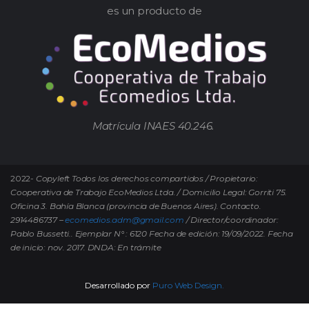
es un producto de
Matrícula INAES 40.246.
2022-
Copyleft Todos los derechos compartidos / Propietario:
Cooperativa de Trabajo EcoMedios Ltda. / Domicilio Legal: Gorriti 75.
Oficina 3. Bahía Blanca (provincia de Buenos Aires). Contacto.
2914486737 –
ecomedios.adm@gmail.com
/ Director/coordinador:
Pablo Bussetti..
Ejemplar N° : 6120 Fecha de edición: 19/09/2022.
Fecha
de inicio: nov. 2017. DNDA: En trámite
Desarrollado por
Puro Web Design.