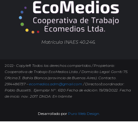
Matrícula INAES 40.246.
2022-
Copyleft Todos los derechos compartidos / Propietario:
Cooperativa de Trabajo EcoMedios Ltda. / Domicilio Legal: Gorriti 75.
Oficina 3. Bahía Blanca (provincia de Buenos Aires). Contacto.
2914486737 –
ecomedios.adm@gmail.com
/ Director/coordinador:
Pablo Bussetti..
Ejemplar N° : 6120 Fecha de edición: 19/09/2022.
Fecha
de inicio: nov. 2017. DNDA: En trámite
Desarrollado por
Puro Web Design.