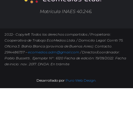
Matrícula INAES 40.246.
2022-
Copyleft Todos los derechos compartidos / Propietario:
Cooperativa de Trabajo EcoMedios Ltda. / Domicilio Legal: Gorriti 75.
Oficina 3. Bahía Blanca (provincia de Buenos Aires). Contacto.
2914486737 –
ecomedios.adm@gmail.com
/ Director/coordinador:
Pablo Bussetti..
Ejemplar N° : 6120 Fecha de edición: 19/09/2022.
Fecha
de inicio: nov. 2017. DNDA: En trámite
Desarrollado por
Puro Web Design.