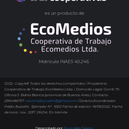
es un producto de
Matrícula INAES 40.246.
2022-
Copyleft Todos los derechos compartidos / Propietario:
Cooperativa de Trabajo EcoMedios Ltda. / Domicilio Legal: Gorriti 75.
Oficina 3. Bahía Blanca (provincia de Buenos Aires). Contacto.
2914486737 –
ecomedios.adm@gmail.com
/ Director/coordinador:
Pablo Bussetti..
Ejemplar N° : 6120 Fecha de edición: 19/09/2022.
Fecha
de inicio: nov. 2017. DNDA: En trámite
Desarrollado por
Puro Web Design.