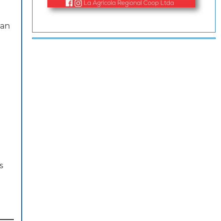
ban
s