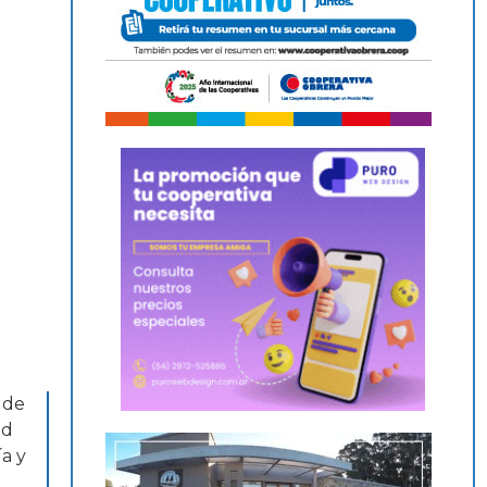
 de
ad
a y