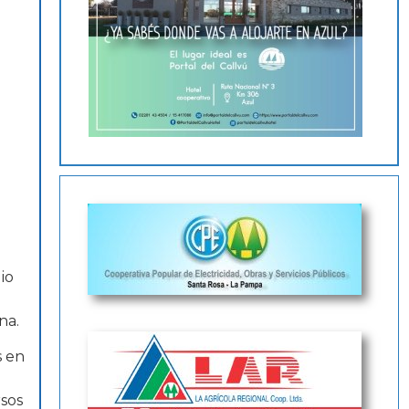
io
na.
s en
rsos