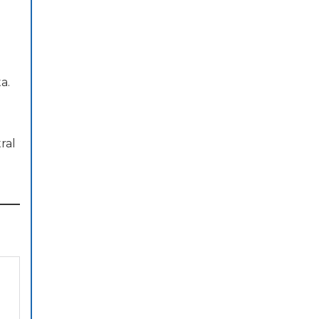
a.
ral