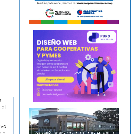
a
 el
ivo
o a