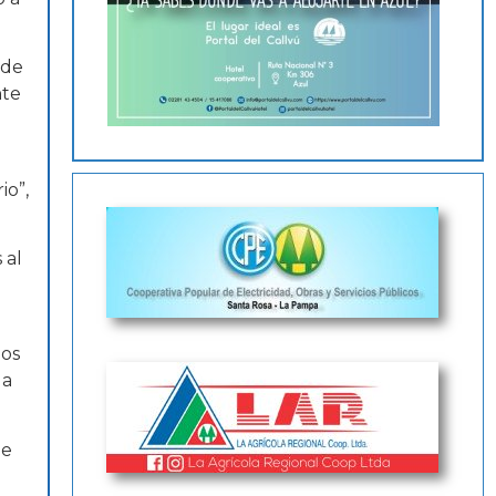
 de
nte
io”,
 al
mos
da
ue