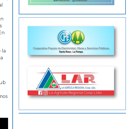
al
un
s
 En
 la
da
lub
amos