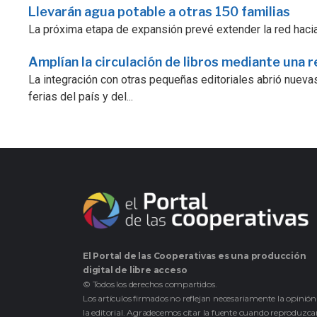
Llevarán agua potable a otras 150 familias
La próxima etapa de expansión prevé extender la red hacia
Amplían la circulación de libros mediante una r
La integración con otras pequeñas editoriales abrió nuevas
ferias del país y del...
El Portal de las Cooperativas es una producción
digital de libre acceso
© Todos los derechos compartidos.
Los artículos firmados no reflejan necesariamente la opinión
la editorial. Agradecemos citar la fuente cuando reproduzc