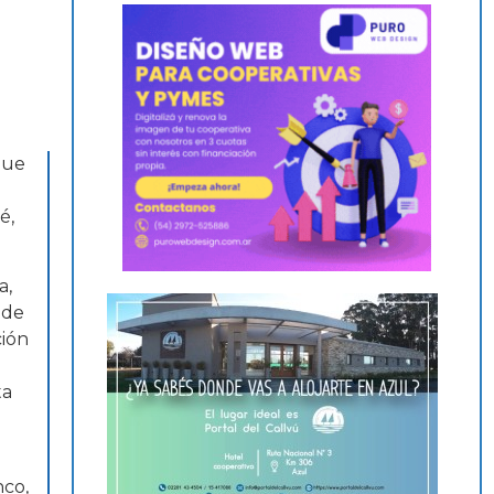
que
é,
a,
 de
ción
ta
nco,