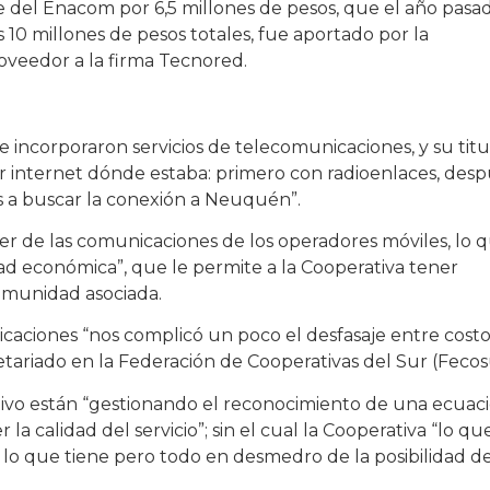
 del Enacom por 6,5 millones de pesos, que el año pasa
s 10 millones de pesos totales, fue aportado por la
oveedor a la firma Tecnored.
 incorporaron servicios de telecomunicaciones, y su titu
ar internet dónde estaba: primero con radioenlaces, des
os a buscar la conexión a Neuquén”.
ier de las comunicaciones de los operadores móviles, lo 
dad económica”, que le permite a la Cooperativa tener
comunidad asociada.
aciones “nos complicó un poco el desfasaje entre costo
retariado en la Federación de Cooperativas del Sur (Fecos
ivo están “gestionando el reconocimiento de una ecuac
a calidad del servicio”; sin el cual la Cooperativa “lo qu
 lo que tiene pero todo en desmedro de la posibilidad d