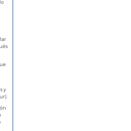
do
lar
pués
que
s y
ur).
ión
e
e