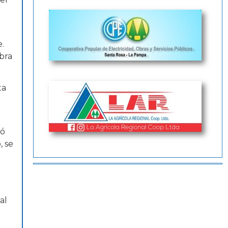
e.
ibra
ta
ió
, se
al