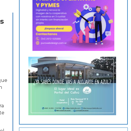
s
 que
n
ra
te
el