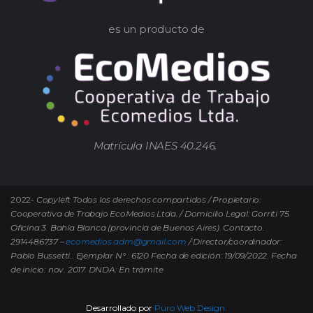
es un producto de
Matrícula INAES 40.246.
2022-
Copyleft Todos los derechos compartidos / Propietario:
Cooperativa de Trabajo EcoMedios Ltda. / Domicilio Legal: Gorriti 75.
Oficina 3. Bahía Blanca (provincia de Buenos Aires). Contacto.
2914486737 –
ecomedios.adm@gmail.com
/ Director/coordinador:
Pablo Bussetti..
Ejemplar N° : 6120 Fecha de edición: 19/09/2022.
Fecha
de inicio: nov. 2017. DNDA: En trámite
Desarrollado por
Puro Web Design.