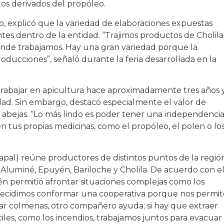
tos derivados del propóleo.
ío, explicó que la variedad de elaboraciones expuestas
tes dentro de la entidad. “Trajimos productos de Cholila
donde trabajamos. Hay una gran variedad porque la
oducciones”, señaló durante la feria desarrollada en la
trabajar en apicultura hace aproximadamente tres años 
idad. Sin embargo, destacó especialmente el valor de
s abejas. “Lo más lindo es poder tener una independenci
n tus propias medicinas, como el propóleo, el polen o lo
apal) reúne productores de distintos puntos de la regió
, Aluminé, Epuyén, Bariloche y Cholila. De acuerdo con e
ién permitió afrontar situaciones complejas como los
 “Decidimos conformar una cooperativa porque nos permit
sar colmenas, otro compañero ayuda; si hay que extraer
iles, como los incendios, trabajamos juntos para evacuar