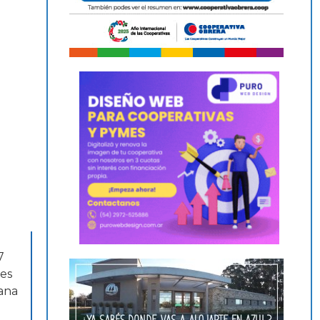
7
les
zana