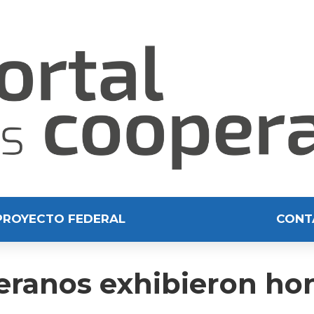
PROYECTO FEDERAL
CONT
leranos exhibieron ho