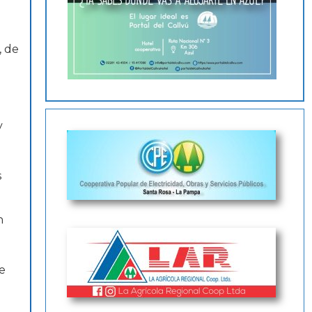
, de
y
a
s
n
l
e