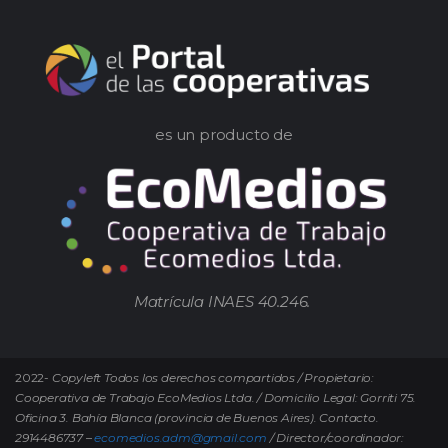
es un producto de
Matrícula INAES 40.246.
2022-
Copyleft Todos los derechos compartidos / Propietario:
Cooperativa de Trabajo EcoMedios Ltda. / Domicilio Legal: Gorriti 75.
Oficina 3. Bahía Blanca (provincia de Buenos Aires). Contacto.
2914486737 –
ecomedios.adm@gmail.com
/ Director/coordinador: