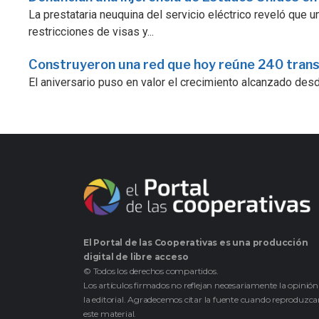
La prestataria neuquina del servicio eléctrico reveló que
restricciones de visas y...
Construyeron una red que hoy reúne 240 tran
El aniversario puso en valor el crecimiento alcanzado desde 
El Portal de las Cooperativas es una producción
digital de libre acceso
© Todos los derechos compartidos.
Los artículos firmados no reflejan necesariamente la opinión
la editorial. Agradecemos citar la fuente cuando reproduzc
este material.