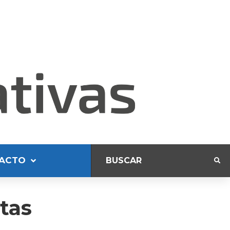
ACTO
stas