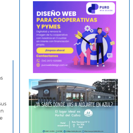
as
sus
ón
ue