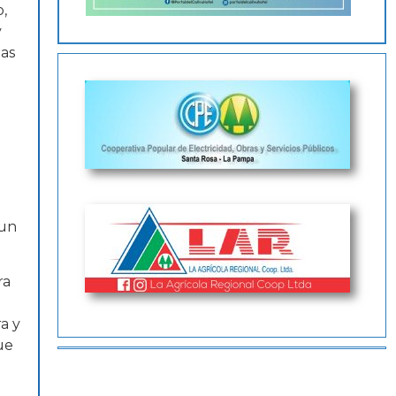
,
y
nas
 un
ra
a y
ue