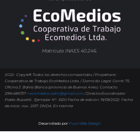
Matrícula INAES 40.246.
2022-
Copyleft Todos los derechos compartidos / Propietario:
Cooperativa de Trabajo EcoMedios Ltda. / Domicilio Legal: Gorriti 75.
Oficina 3. Bahía Blanca (provincia de Buenos Aires). Contacto.
2914486737 –
ecomedios.adm@gmail.com
/ Director/coordinador:
Pablo Bussetti..
Ejemplar N° : 6120 Fecha de edición: 19/09/2022.
Fecha
de inicio: nov. 2017. DNDA: En trámite
Desarrollado por
Puro Web Design.