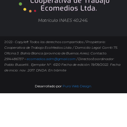
Matrícula INAES 40.246.
2022-
Copyleft Todos los derechos compartidos / Propietario:
Cooperativa de Trabajo EcoMedios Ltda. / Domicilio Legal: Gorriti 75.
Oficina 3. Bahía Blanca (provincia de Buenos Aires). Contacto.
2914486737 –
ecomedios.adm@gmail.com
/ Director/coordinador:
Pablo Bussetti..
Ejemplar N° : 6120 Fecha de edición: 19/09/2022.
Fecha
de inicio: nov. 2017. DNDA: En trámite
Desarrollado por
Puro Web Design.