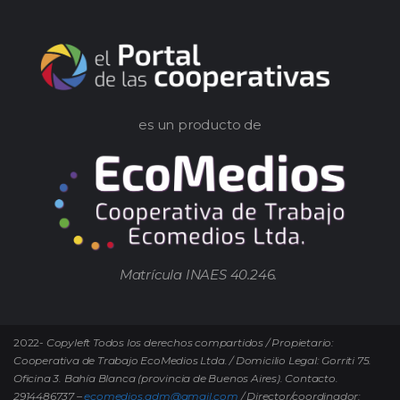
es un producto de
Matrícula INAES 40.246.
2022-
Copyleft Todos los derechos compartidos / Propietario:
Cooperativa de Trabajo EcoMedios Ltda. / Domicilio Legal: Gorriti 75.
Oficina 3. Bahía Blanca (provincia de Buenos Aires). Contacto.
2914486737 –
ecomedios.adm@gmail.com
/ Director/coordinador: