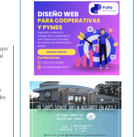
rupo
al
e
dio