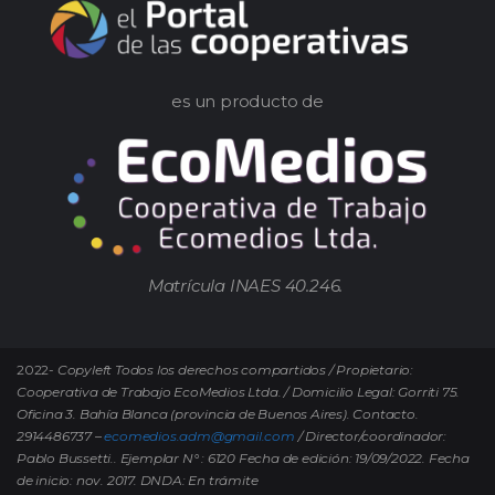
es un producto de
Matrícula INAES 40.246.
2022-
Copyleft Todos los derechos compartidos / Propietario:
Cooperativa de Trabajo EcoMedios Ltda. / Domicilio Legal: Gorriti 75.
Oficina 3. Bahía Blanca (provincia de Buenos Aires). Contacto.
2914486737 –
ecomedios.adm@gmail.com
/ Director/coordinador:
Pablo Bussetti..
Ejemplar N° : 6120 Fecha de edición: 19/09/2022.
Fecha
de inicio: nov. 2017. DNDA: En trámite