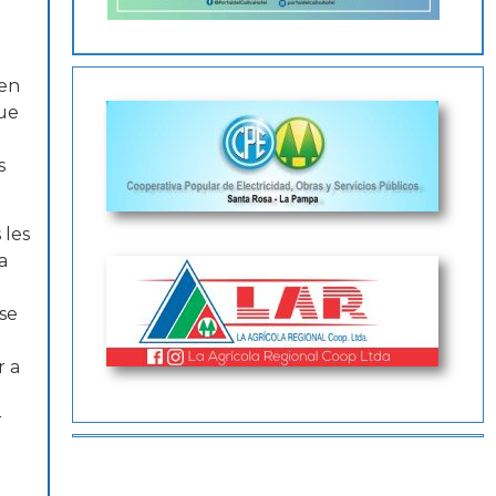
den
que
s
 les
a
 se
r a
r