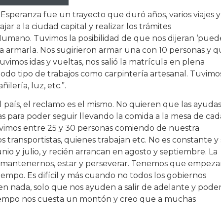
Esperanza fue un trayecto que duró años, varios viajes y
ar a la ciudad capital y realizar los trámites
 Humano. Tuvimos la posibilidad de que nos dijeran ‘pue
 armarla. Nos sugirieron armar una con 10 personas y 
imos idas y vueltas, nos salió la matrícula en plena
do tipo de trabajos como carpintería artesanal. Tuvimo
lería, luz, etc.”.
país, el reclamo es el mismo. No quieren que las ayudas
tas para poder seguir llevando la comida a la mesa de cad
uvimos entre 25 y 30 personas comiendo de nuestra
s transportistas, quienes trabajan etc. No es constante y
io y julio, y recién arrancan en agosto y septiembre. La
 mantenernos, estar y perseverar. Tenemos que empeza
tiempo. Es difícil y más cuando no todos los gobiernos
n nada, solo que nos ayuden a salir de adelante y pode
 tiempo nos cuesta un montón y creo que a muchas