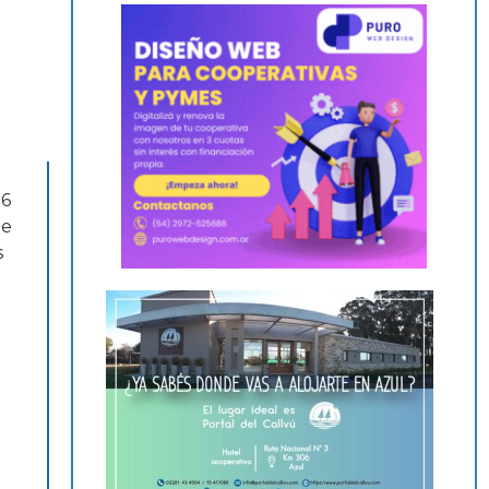
16
ue
s