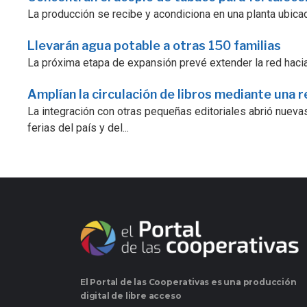
La producción se recibe y acondiciona en una planta ubicad
Llevarán agua potable a otras 150 familias
La próxima etapa de expansión prevé extender la red hacia
Amplían la circulación de libros mediante una r
La integración con otras pequeñas editoriales abrió nuevas
ferias del país y del...
El Portal de las Cooperativas es una producción
digital de libre acceso