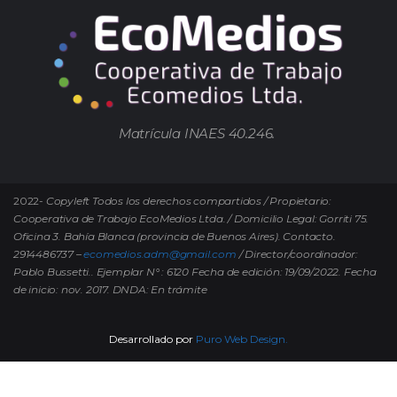
Matrícula INAES 40.246.
2022-
Copyleft Todos los derechos compartidos / Propietario:
Cooperativa de Trabajo EcoMedios Ltda. / Domicilio Legal: Gorriti 75.
Oficina 3. Bahía Blanca (provincia de Buenos Aires). Contacto.
2914486737 –
ecomedios.adm@gmail.com
/ Director/coordinador:
Pablo Bussetti..
Ejemplar N° : 6120 Fecha de edición: 19/09/2022.
Fecha
de inicio: nov. 2017. DNDA: En trámite
Desarrollado por
Puro Web Design.