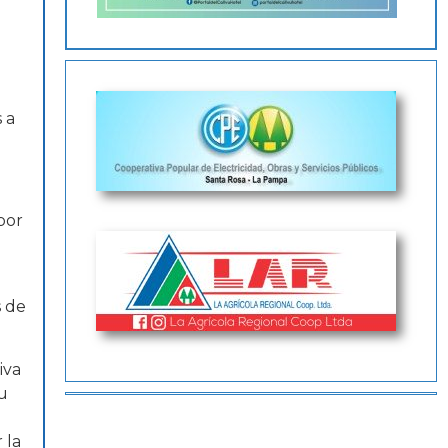
 a
por
s de
iva
u
 la