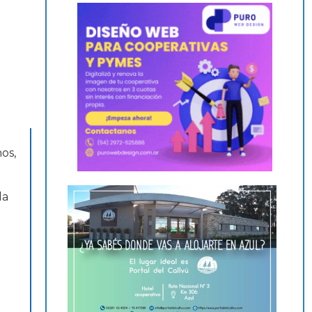
os,
la