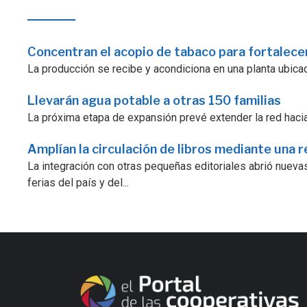
Concentran el acopio de tabaco para fortalecer
La producción se recibe y acondiciona en una planta ubicad
Llevarán agua potable a otras 150 familias
La próxima etapa de expansión prevé extender la red hacia
Amplían la circulación de libros mediante una r
La integración con otras pequeñas editoriales abrió nuevas
ferias del país y del...