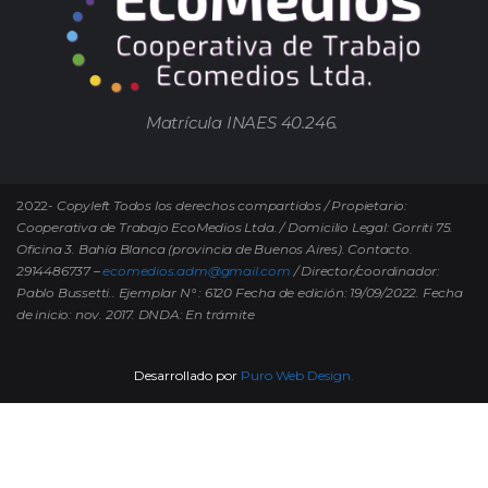
Matrícula INAES 40.246.
2022-
Copyleft Todos los derechos compartidos / Propietario:
Cooperativa de Trabajo EcoMedios Ltda. / Domicilio Legal: Gorriti 75.
Oficina 3. Bahía Blanca (provincia de Buenos Aires). Contacto.
2914486737 –
ecomedios.adm@gmail.com
/ Director/coordinador:
Pablo Bussetti..
Ejemplar N° : 6120 Fecha de edición: 19/09/2022.
Fecha
de inicio: nov. 2017. DNDA: En trámite
Desarrollado por
Puro Web Design.