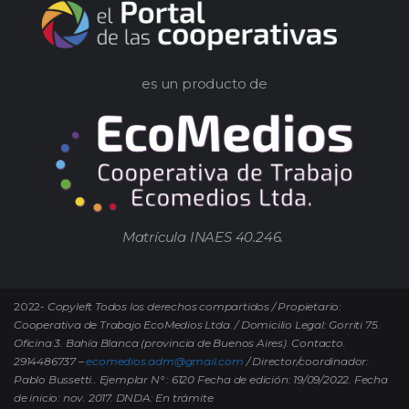
es un producto de
Matrícula INAES 40.246.
2022-
Copyleft Todos los derechos compartidos / Propietario:
Cooperativa de Trabajo EcoMedios Ltda. / Domicilio Legal: Gorriti 75.
Oficina 3. Bahía Blanca (provincia de Buenos Aires). Contacto.
2914486737 –
ecomedios.adm@gmail.com
/ Director/coordinador:
Pablo Bussetti..
Ejemplar N° : 6120 Fecha de edición: 19/09/2022.
Fecha
de inicio: nov. 2017. DNDA: En trámite