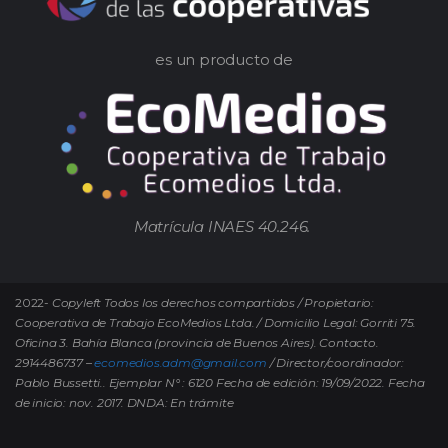
es un producto de
Matrícula INAES 40.246.
2022-
Copyleft Todos los derechos compartidos / Propietario:
Cooperativa de Trabajo EcoMedios Ltda. / Domicilio Legal: Gorriti 75.
Oficina 3. Bahía Blanca (provincia de Buenos Aires). Contacto.
2914486737 –
ecomedios.adm@gmail.com
/ Director/coordinador:
Pablo Bussetti..
Ejemplar N° : 6120 Fecha de edición: 19/09/2022.
Fecha
de inicio: nov. 2017. DNDA: En trámite