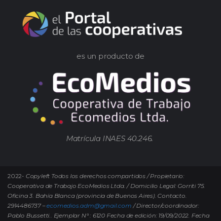
es un producto de
Matrícula INAES 40.246.
2022-
Copyleft Todos los derechos compartidos / Propietario:
Cooperativa de Trabajo EcoMedios Ltda. / Domicilio Legal: Gorriti 75.
Oficina 3. Bahía Blanca (provincia de Buenos Aires). Contacto.
2914486737 –
ecomedios.adm@gmail.com
/ Director/coordinador:
Pablo Bussetti..
Ejemplar N° : 6120 Fecha de edición: 19/09/2022.
Fecha