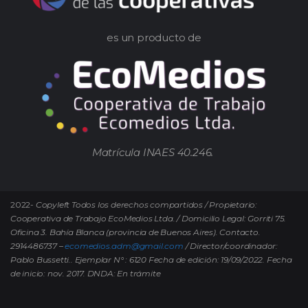
es un producto de
Matrícula INAES 40.246.
2022-
Copyleft Todos los derechos compartidos / Propietario:
Cooperativa de Trabajo EcoMedios Ltda. / Domicilio Legal: Gorriti 75.
Oficina 3. Bahía Blanca (provincia de Buenos Aires). Contacto.
2914486737 –
ecomedios.adm@gmail.com
/ Director/coordinador:
Pablo Bussetti..
Ejemplar N° : 6120 Fecha de edición: 19/09/2022.
Fecha
de inicio: nov. 2017. DNDA: En trámite