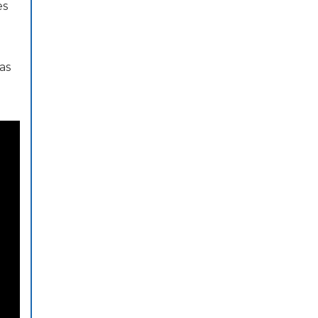
es
as