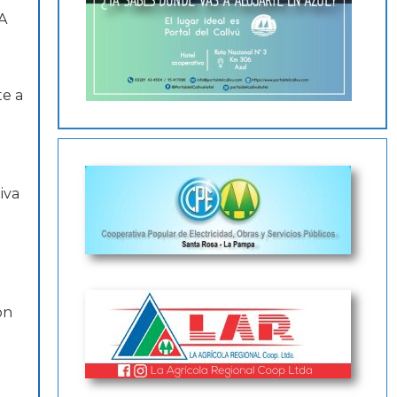
A
te a
iva
on