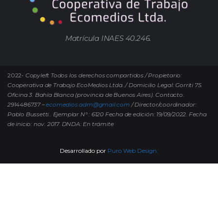
Matrícula INAES 40.246.
2022-
Copyleft Todos los derechos compartidos / Propietario:
Cooperativa de Trabajo EcoMedios Ltda. / Domicilio Legal: Gorriti 75.
Oficina 3. Bahía Blanca (provincia de Buenos Aires). Contacto.
2914486737 –
ecomedios.adm@gmail.com
/ Director/coordinador:
Pablo Bussetti..
Ejemplar N° : 6120 Fecha de edición: 19/09/2022.
Fecha
de inicio: nov. 2017. DNDA: En trámite
Desarrollado por
Puro Web Design.