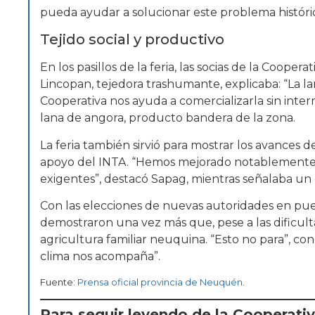
pueda ayudar a solucionar este problema históri
Tejido social y productivo
En los pasillos de la feria, las socias de la Coope
Lincopan, tejedora trashumante, explicaba: “La l
Cooperativa nos ayuda a comercializarla sin inter
lana de angora, producto bandera de la zona.
La feria también sirvió para mostrar los avance
apoyo del INTA. “Hemos mejorado notablemente
exigentes”, destacó Sapag, mientras señalaba u
Con las elecciones de nuevas autoridades en puer
demostraron una vez más que, pese a las dificulta
agricultura familiar neuquina. “Esto no para”, c
clima nos acompaña”.
Fuente:
Prensa oficial provincia de Neuquén
.
Para seguir leyendo de la Cooperati