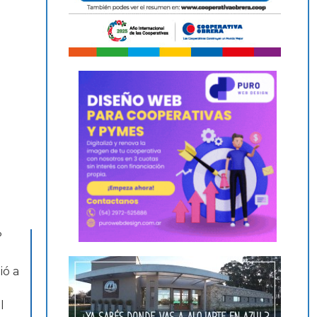
°
ió a
l