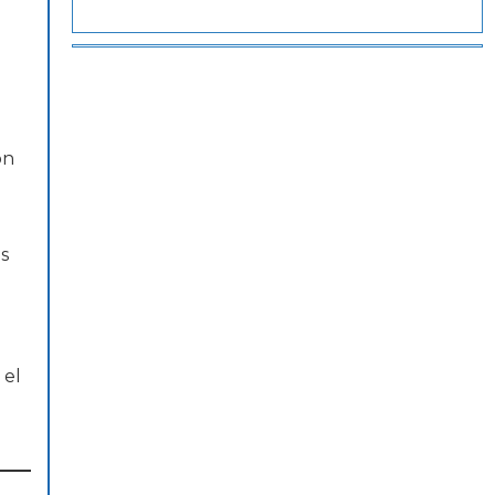
on
s
 el