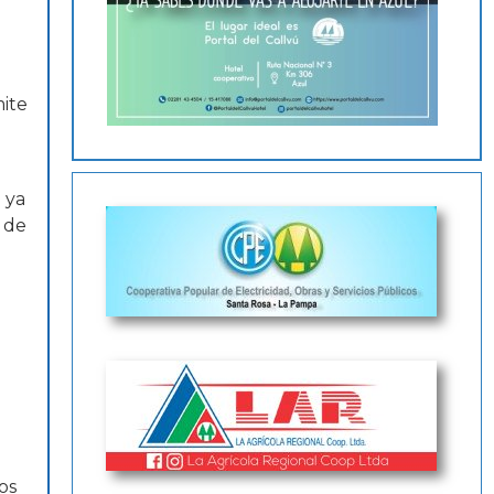
mite
 ya
d de
a
os