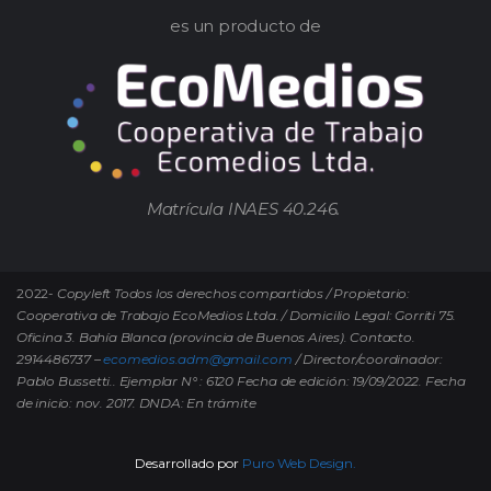
es un producto de
Matrícula INAES 40.246.
2022-
Copyleft Todos los derechos compartidos / Propietario:
Cooperativa de Trabajo EcoMedios Ltda. / Domicilio Legal: Gorriti 75.
Oficina 3. Bahía Blanca (provincia de Buenos Aires). Contacto.
2914486737 –
ecomedios.adm@gmail.com
/ Director/coordinador:
Pablo Bussetti..
Ejemplar N° : 6120 Fecha de edición: 19/09/2022.
Fecha
de inicio: nov. 2017. DNDA: En trámite
Desarrollado por
Puro Web Design.