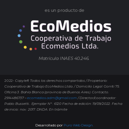
es un producto de
Matrícula INAES 40.246.
2022-
Copyleft Todos los derechos compartidos / Propietario:
Cooperativa de Trabajo EcoMedios Ltda. / Domicilio Legal: Gorriti 75.
Oficina 3. Bahía Blanca (provincia de Buenos Aires). Contacto.
2914486737 –
ecomedios.adm@gmail.com
/ Director/coordinador:
Pablo Bussetti..
Ejemplar N° : 6120 Fecha de edición: 19/09/2022.
Fecha
de inicio: nov. 2017. DNDA: En trámite
Desarrollado por
Puro Web Design.